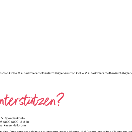
ensfroh
Atoll e.V.
autark
tolerant
offen
lernfähig
lebensfroh
Atoll e.V.
autark
tolerant
offen
lernfähig
le
unterstützen?
 e.V. Spendenkonto
5 0000 0000 1818 19
parkasse Heilbronn
nen eine Spendenbescheinigung zukommen lassen können. Bei Fragen schreiben Sie uns am be