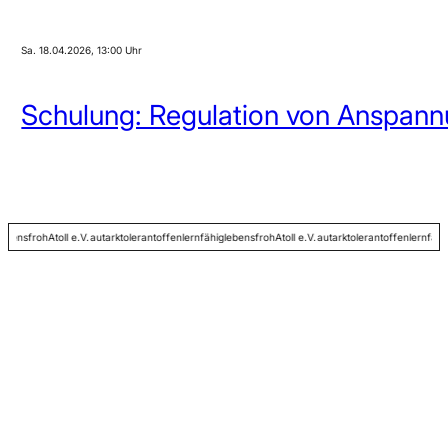
Sa. 18.04.2026
, 13:00 Uhr
Schulung: Regulation von Anspann
fähig
lebensfroh
Atoll e.V.
autark
tolerant
offen
lernfähig
lebensfroh
Atoll e.V.
autark
tolerant
offen
le