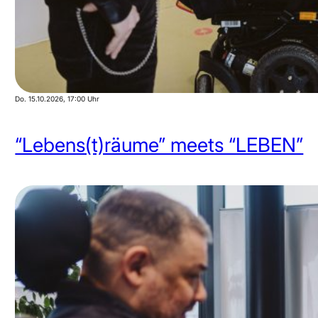
Do. 15.10.2026
, 17:00 Uhr
“Lebens(t)räume” meets “LEBEN”